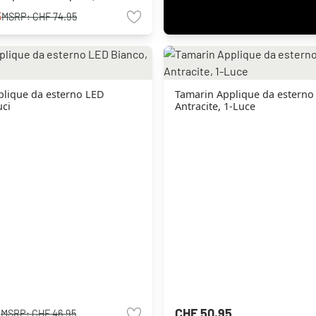
5
MSRP:
CHF 74.95
plique da esterno LED
Tamarin Applique da esterno
uci
Antracite, 1-Luce
5
CHF 50.95
MSRP:
CHF 46.95