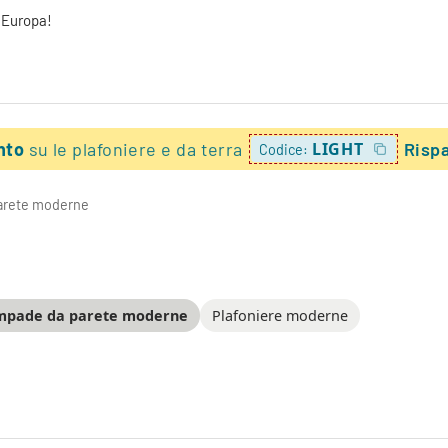
a Europa!
onto
su le plafoniere e da terra
LIGHT
Risp
Codice:
arete moderne
mpade da parete moderne
Plafoniere moderne