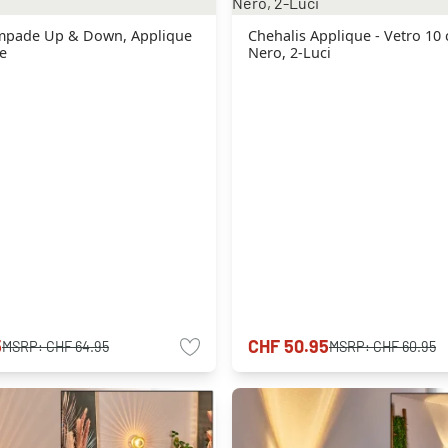
mpade Up & Down, Applique
Chehalis Applique - Vetro 10
e
Nero, 2-Luci
5
CHF 50.95
MSRP:
CHF 64.95
MSRP:
CHF 60.95