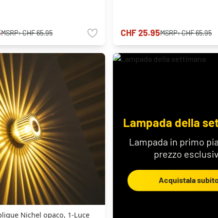
5
CHF 25.95
MSRP:
CHF 65.95
MSRP:
CHF 65.95
Lampada della se
Lampada in primo pia
prezzo esclusi
Acquistala subit
lique Nichel opaco, 1-Luce