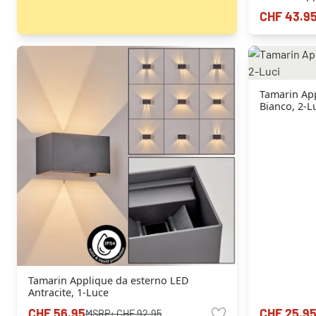
CHF 43.9
Tamarin Ap
Bianco, 2-L
Tamarin Applique da esterno LED
Antracite, 1-Luce
CHF 56.95
CHF 25.9
MSRP:
CHF 92.95