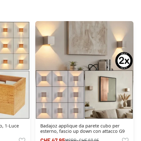
o, 1-Luce
Badajoz applique da parete cubo per
esterno, fascio up down con attacco G9
CHF 47.95
MSRP:
CHF 93.95