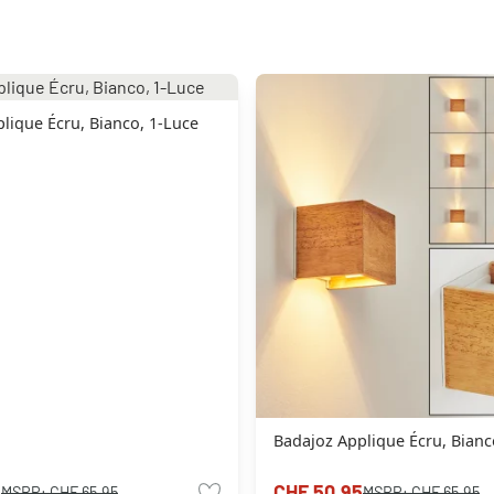
lique Écru, Bianco, 1-Luce
Badajoz Applique Écru, Bianc
5
CHF 50.95
MSRP:
CHF 65.95
MSRP:
CHF 65.95