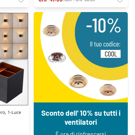
Sconto dell' 10% su tutti i
ro, 1-Luce
ventilatori
È ora di rinfrescarsi