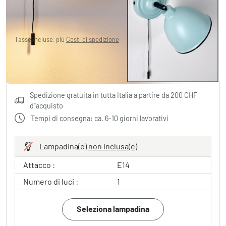
CHF 31.95
Tasse incluse, più
Costi di spedizione
Aggiungere al carrello
Spedizione gratuita in tutta Italia a partire da 200 CHF
d"acquisto
Tempi di consegna: ca. 6-10 giorni lavorativi
Lampadina(e)
non inclusa(e)
Attacco :
E14
Numero di luci :
1
Seleziona lampadina