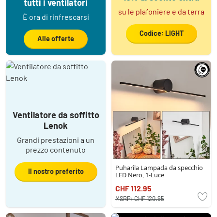
tutti i ventilatori
su le plafoniere e da terra
È ora di rinfrescarsi
Codice: LIGHT
Alle offerte
Ventilatore da soffitto
Lenok
Grandi prestazioni a un
prezzo contenuto
Puharila Lampada da specchio
Il nostro preferito
LED Nero, 1-Luce
CHF 112.95
MSRP:
CHF 120.95