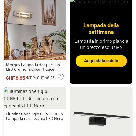
Lampada della
settimana
Lampada in primo piano a
un prezzo esclusivo
Acquistala subito
Morges Lampada da specchio
LED Cromo, Bianco, 1-Luce
CHF 9.95
MSRP:
CHF 46.95
Illuminazione Eglo CONETTILLA
Lampada da specchio LED Nero