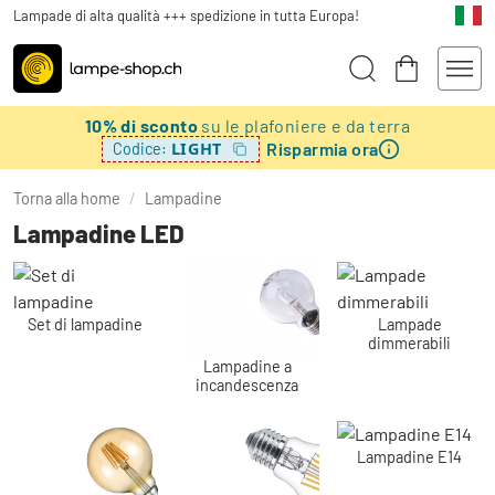
Lampade di alta qualità +++ spedizione in tutta Europa!
10% di sconto
su le plafoniere e da terra
Risparmia ora
LIGHT
Codice:
Torna alla home
/
Lampadine
Lampadine LED
Set di lampadine
Lampade
dimmerabili
Lampadine a
incandescenza
Lampadine E14