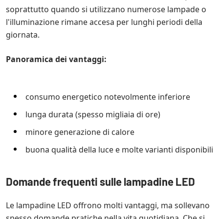
soprattutto quando si utilizzano numerose lampade o
appare la lampada, indipendentemente dalla
l'illuminazione rimane accesa per lunghi periodi della
potenza in watt.
giornata.
Panoramica dei vantaggi:
consumo energetico notevolmente inferiore
lunga durata (spesso migliaia di ore)
minore generazione di calore
buona qualità della luce e molte varianti disponibili
Domande frequenti sulle lampadine LED
Le lampadine LED offrono molti vantaggi, ma sollevano
spesso domande pratiche nella vita quotidiana. Che si