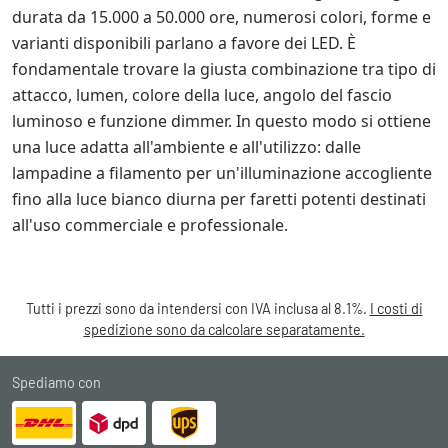
l'efficienza, la durata e il design. Ciò consente di
di attacco.
la lampadina non è dimmerabile, ma viene comunque
durata da 15.000 a 50.000 ore, numerosi colori, forme e
realizzare lampade più piatte, compatte ed efficienti
utilizzata con un dimmer
varianti disponibili parlano a favore dei LED. È
dal punto di vista energetico.
tensione instabile o componenti elettronici di scarsa
fondamentale trovare la giusta combinazione tra tipo di
qualità
attacco, lumen, colore della luce, angolo del fascio
Lo svantaggio: se il LED o il driver si guasta, spesso
nel caso dei tubi: ballast non adatto o conversione
luminoso e funzione dimmer. In questo modo si ottiene
incompatibile
non è possibile o non conviene sostituirli
una luce adatta all'ambiente e all'utilizzo: dalle
semplicemente come nel caso delle lampadine
lampadine a filamento per un'illuminazione accogliente
La soluzione spesso è: un dimmer LED adatto, una
tradizionali con attacco. Di solito, è necessario
fino alla luce bianco diurna per faretti potenti destinati
lampadina di alta qualità o un modello compatibile
sostituire l'intera lampada.
all'uso commerciale e professionale.
con il ballast esistente.
Tutti i prezzi sono da intendersi con IVA inclusa al 8.1%.
I costi di
spedizione sono da calcolare separatamente.
Spediamo con