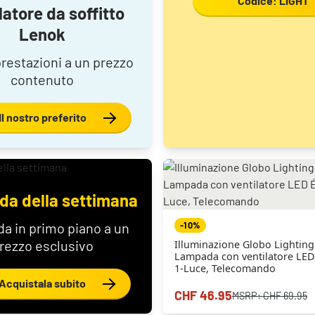
Codice: LIGHT
latore da soffitto
Lenok
restazioni a un prezzo
contenuto
Il nostro preferito
a della settimana
a in primo piano a un
-10%
rezzo esclusivo
Illuminazione Globo Lighting
Lampada con ventilatore LED
1-Luce, Telecomando
Acquistala subito
CHF 46.95
MSRP:
CHF 69.95