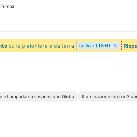
a Europa!
onto
su le plafoniere e da terra
LIGHT
Risp
Codice:
 e Lampadari a sospensione Globo
Illuminazione interni Glob