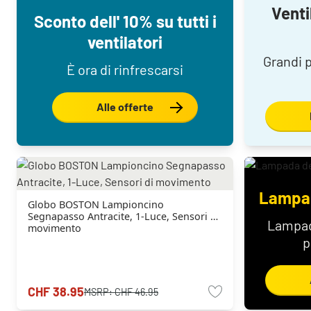
Venti
Sconto dell' 10% su tutti i
ventilatori
Grandi p
È ora di rinfrescarsi
Alle offerte
Lampad
Globo BOSTON Lampioncino
Segnapasso Antracite, 1-Luce, Sensori di
Lampad
movimento
p
CHF 38.95
MSRP:
CHF 46.95