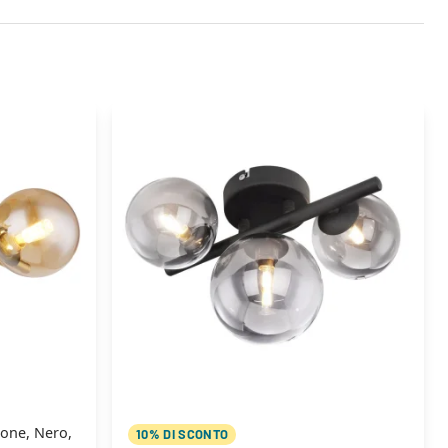
one, Nero,
10% DI SCONTO