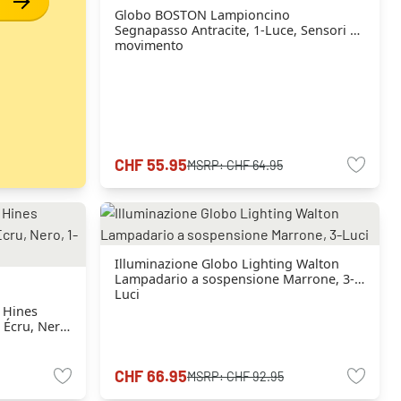
Globo BOSTON Lampioncino
Segnapasso Antracite, 1-Luce, Sensori di
movimento
CHF 55.95
MSRP:
CHF 64.95
Illuminazione Globo Lighting Walton
Lampadario a sospensione Marrone, 3-
Luci
 Hines
 Écru, Nero,
CHF 66.95
MSRP:
CHF 92.95