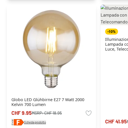
-10%
Illuminazio
Lampada con
Luce, Tele
Globo LED Glühbirne E27 7 Watt 2000
Kelvin 700 Lumen
CHF 9.95
MSRP:
CHF 18.95
CHF 41.95
Scheda prodotto