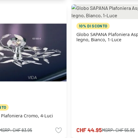
10% DI SCONTO
Globo SAPANA Plafoniera Asp
legno, Bianco, 1-Luce
NTO
Plafoniera Cromo, 4-Luci
CHF 44.95
MSRP:
CHF 83.95
MSRP:
CHF 55.95