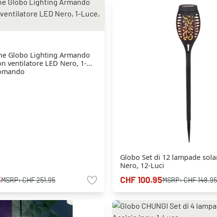
one Globo Lighting Armando
 ventilatore LED Nero, 1-
comando
Globo Set di 12 lampade sola
Nero, 12-Luci
5
CHF 100.95
MSRP:
CHF 251.95
MSRP:
CHF 148.95