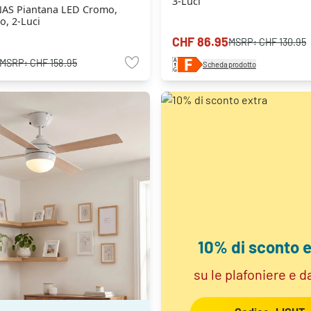
3-Luci
AS Piantana LED Cromo,
o, 2-Luci
CHF 86.95
MSRP:
CHF 130.95
MSRP:
CHF 158.95
Scheda prodotto
10% di sconto e
su le plafoniere e d