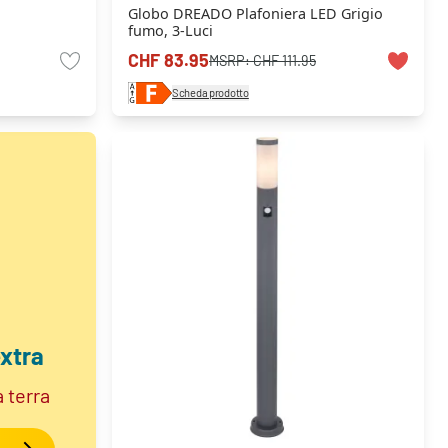
Globo DREADO Plafoniera LED Grigio
fumo, 3-Luci
CHF 83.95
MSRP:
CHF 111.95
Scheda prodotto
xtra
a terra