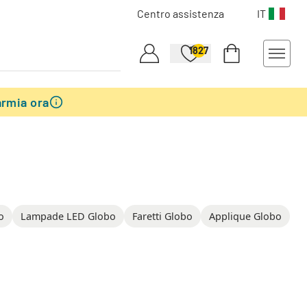
Centro assistenza
IT
1827
armia ora
o
Lampade LED Globo
Faretti Globo
Applique Globo