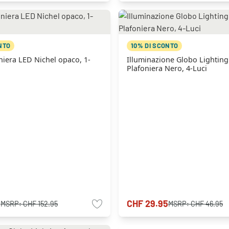
NTO
10% DI SCONTO
niera LED Nichel opaco, 1-
Illuminazione Globo Lighting
Plafoniera Nero, 4-Luci
5
CHF 29.95
MSRP:
CHF 152.95
MSRP:
CHF 46.95