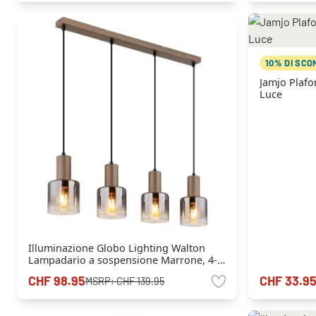
10% DI SCO
Jamjo Plafo
Luce
Illuminazione Globo Lighting Walton
Lampadario a sospensione Marrone, 4-
Luci
CHF 98.95
CHF 33.9
MSRP:
CHF 139.95