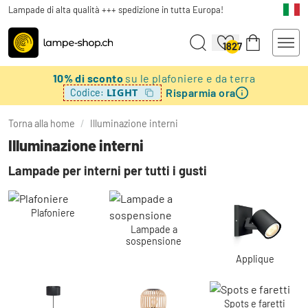
Lampade di alta qualità +++ spedizione in tutta Europa!
1827
10% di sconto
su le plafoniere e da terra
Risparmia ora
LIGHT
Codice:
Torna alla home
/
Illuminazione interni
Illuminazione interni
Lampade per interni per tutti i gusti
Plafoniere
Lampade a
sospensione
Applique
Spots e faretti