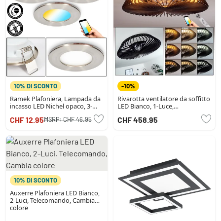
10% DI SCONTO
-10%
Ramek Plafoniera, Lampada da
Rivarotta ventilatore da soffitto
incasso LED Nichel opaco, 3-
LED Bianco, 1-Luce,
Luci
Telecomando
CHF 12.95
CHF 458.95
MSRP:
CHF 46.95
10% DI SCONTO
Auxerre Plafoniera LED Bianco,
2-Luci, Telecomando, Cambia
colore