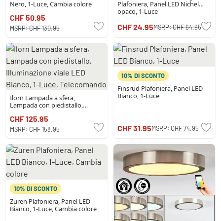
Nero, 1-Luce, Cambia colore
Plafoniera, Panel LED Nichel
opaco, 1-Luce
CHF 50.95
CHF 24.95
MSRP:
CHF 64.95
MSRP:
CHF 130.95
10% DI SCONTO
Finsrud Plafoniera, Panel LED
Bianco, 1-Luce
Ilorn Lampada a sfera,
Lampada con piedistallo,
Illuminazione viale LED Bianco,
CHF 125.95
1-Luce, Telecomando
CHF 31.95
MSRP:
CHF 74.95
MSRP:
CHF 158.95
10% DI SCONTO
Zuren Plafoniera, Panel LED
Bianco, 1-Luce, Cambia colore