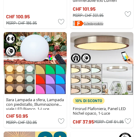
dimmerabile 650 Lumen
CHF 101.95
MSRP:
CHF 301.95
CHF 100.95
MSRP:
CHF 186.95
Scheda prodotto
Ilara Lampada a sfera, Lampada
10% DI SCONTO
con piedistallo, Illuminazione
Finsrud Plafoniera, Panel LED
viale LED Bianco, 1-Luce,
Nichel opaco, 1-Luce
Telecomando
CHF 50.95
CHF 37.95
MSRP:
CHF 64.95
MSRP:
CHF 130.95