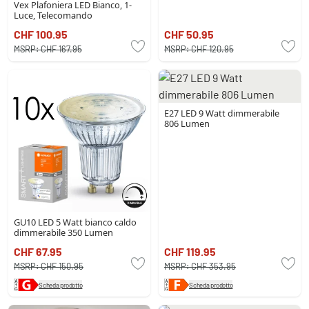
Vex Plafoniera LED Bianco, 1-
Luce, Telecomando
CHF 100.95
CHF 50.95
MSRP:
CHF 167.95
MSRP:
CHF 120.95
E27 LED 9 Watt dimmerabile
806 Lumen
GU10 LED 5 Watt bianco caldo
dimmerabile 350 Lumen
CHF 67.95
CHF 119.95
MSRP:
CHF 150.95
MSRP:
CHF 353.95
Scheda prodotto
Scheda prodotto