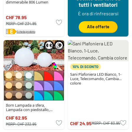
dimmerabile 806 Lumen
tutti i ventilatori
È ora di rinfrescarsi
CHF 78.95
MSRP:
CHF 234.95
Alle offerte
Scheda prodotto
10% DI SCONTO
Sani Plafoniera LED Bianco, 1-
Luce, Telecomando, Cambia
colore
Ilorn Lampada a sfera,
Lampada con piedistallo,
Illuminazione viale LED Bianco,
CHF 62.95
2-Luci, Telecomando
CHF 24.95
MSRP:
CHF 83.95
MSRP:
CHF 232.95