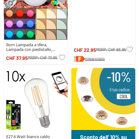
Ilorn Lampada a sfera,
Lampada con piedistallo,
CHF 22.95
MSRP:
CHF 66.95
Illuminazione viale LED Bianco,
CHF 37.95
MSRP:
CHF 111.95
1-Luce, Telecomando
Scheda prodotto
E27 6 Watt bianco caldo
Sconto dell' 10% su