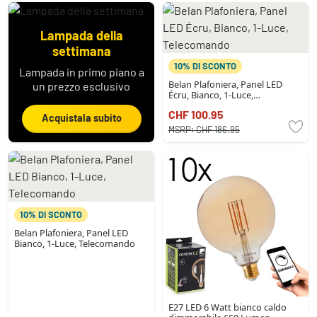
Lampada della
settimana
10% DI SCONTO
Lampada in primo piano a
Belan Plafoniera, Panel LED
un prezzo esclusivo
Écru, Bianco, 1-Luce,
Telecomando
CHF 100.95
Acquistala subito
MSRP:
CHF 186.95
10% DI SCONTO
Belan Plafoniera, Panel LED
Bianco, 1-Luce, Telecomando
E27 LED 6 Watt bianco caldo