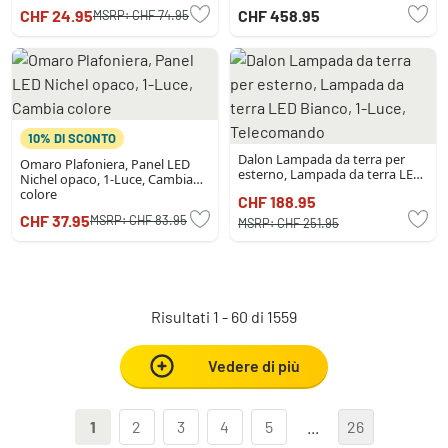
Telecomando
CHF 24.95
CHF 458.95
MSRP:
CHF 74.95
10% DI SCONTO
Dalon Lampada da terra per
Omaro Plafoniera, Panel LED
esterno, Lampada da terra LED
Nichel opaco, 1-Luce, Cambia
Bianco, 1-Luce, Telecomando
colore
CHF 188.95
CHF 37.95
MSRP:
CHF 83.95
MSRP:
CHF 251.95
Risultati 1 - 60 di 1559
Vedere di più
1
2
3
4
5
...
26