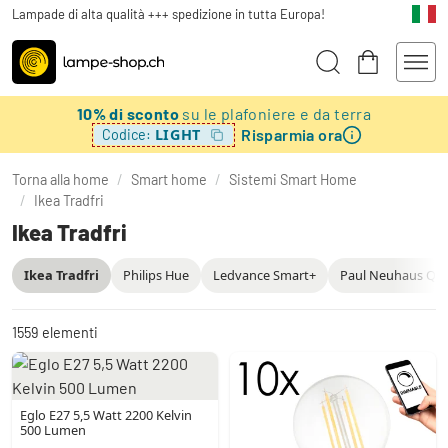
Lampade di alta qualità +++ spedizione in tutta Europa!
10% di sconto
su le plafoniere e da terra
Risparmia ora
LIGHT
Codice:
Torna alla home
/
Smart home
/
Sistemi Smart Home
/
Ikea Tradfri
Ikea Tradfri
Ikea Tradfri
Philips Hue
Ledvance Smart+
Paul Neuhaus Q
1559
elementi
Eglo E27 5,5 Watt 2200 Kelvin
500 Lumen