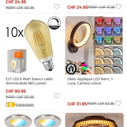
CHF 24.95
CHF 24.95
MSRP:
CHF 111.95
MSRP:
CHF 130.95
E27 LED 6 Watt bianco caldo
Delor Applique LED Nero, 1-
dimmerabile 680 Lumen
Luce, Cambia colore
CHF 90.95
MSRP:
CHF 201.95
CHF 31.95
MSRP:
CHF 92.95
Scheda prodotto