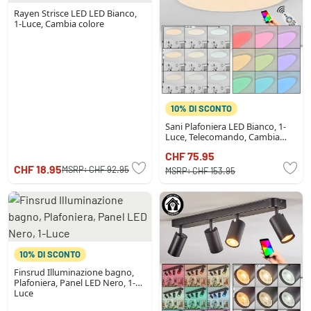
Rayen Strisce LED LED Bianco,
1-Luce, Cambia colore
10% DI SCONTO
Sani Plafoniera LED Bianco, 1-
Luce, Telecomando, Cambia
colore
CHF 75.95
CHF 18.95
MSRP:
CHF 92.95
MSRP:
CHF 153.95
10% DI SCONTO
Finsrud Illuminazione bagno,
Plafoniera, Panel LED Nero, 1-
Luce