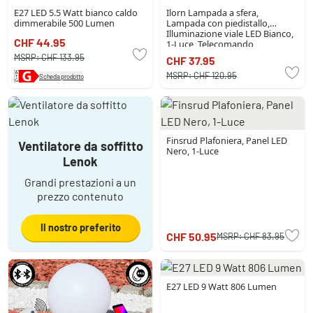
E27 LED 5.5 Watt bianco caldo
Ilorn Lampada a sfera,
dimmerabile 500 Lumen
Lampada con piedistallo,
Illuminazione viale LED Bianco,
CHF 44.95
1-Luce, Telecomando
MSRP:
CHF 133.95
CHF 37.95
MSRP:
CHF 120.95
Scheda prodotto
Finsrud Plafoniera, Panel LED
Ventilatore da soffitto
Nero, 1-Luce
Lenok
Grandi prestazioni a un
prezzo contenuto
Il nostro preferito
CHF 50.95
MSRP:
CHF 83.95
E27 LED 9 Watt 806 Lumen