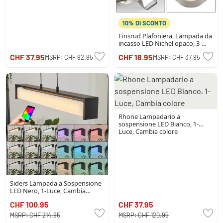
10% DI SCONTO
Finsrud Plafoniera, Lampada da
incasso LED Nichel opaco, 3-
Luci
CHF 37.95
CHF 18.95
MSRP:
CHF 92.95
MSRP:
CHF 37.95
Rhone Lampadario a
sospensione LED Bianco, 1-
Luce, Cambia colore
Siders Lampada a Sospensione
LED Nero, 1-Luce, Cambia
colore
CHF 100.95
CHF 37.95
MSRP:
CHF 214.95
MSRP:
CHF 120.95