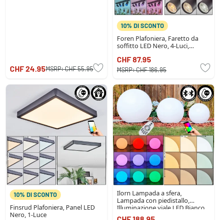
10% DI SCONTO
Foren Plafoniera, Faretto da
soffitto LED Nero, 4-Luci,
Cambia colore
CHF 87.95
CHF 24.95
MSRP:
CHF 55.95
MSRP:
CHF 186.95
Ilorn Lampada a sfera,
10% DI SCONTO
Lampada con piedistallo,
Finsrud Plafoniera, Panel LED
Illuminazione viale LED Bianco,
Nero, 1-Luce
3-Luci, Telecomando
CHF 188.95