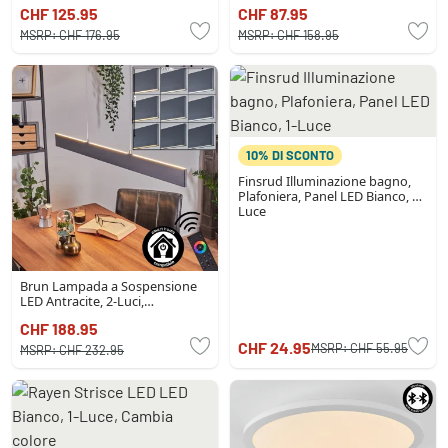
colore
CHF 125.95
CHF 87.95
MSRP:
CHF 176.95
MSRP:
CHF 158.95
10% DI SCONTO
Finsrud Illuminazione bagno,
Plafoniera, Panel LED Bianco, 1-
Luce
Brun Lampada a Sospensione
LED Antracite, 2-Luci,
Telecomando
CHF 188.95
CHF 24.95
MSRP:
CHF 55.95
MSRP:
CHF 232.95