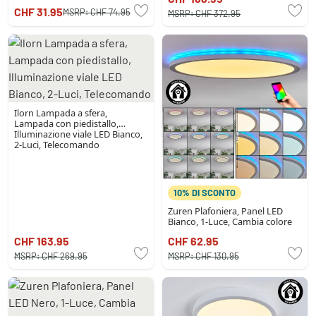
CHF 31.95
MSRP:
CHF 74.95
MSRP:
CHF 372.95
Ilorn Lampada a sfera,
Lampada con piedistallo,
Illuminazione viale LED Bianco,
2-Luci, Telecomando
10% DI SCONTO
Zuren Plafoniera, Panel LED
Bianco, 1-Luce, Cambia colore
CHF 163.95
CHF 62.95
MSRP:
CHF 269.95
MSRP:
CHF 130.95