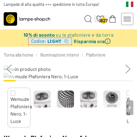
Lampade di alta qualità +++ spedizione in tutta Europa!
1827
10% di sconto
su le plafoniere e da terra
Risparmia ora
LIGHT
Codice:
Torna alla home
/
Illuminazione interni
/
Plafoniere