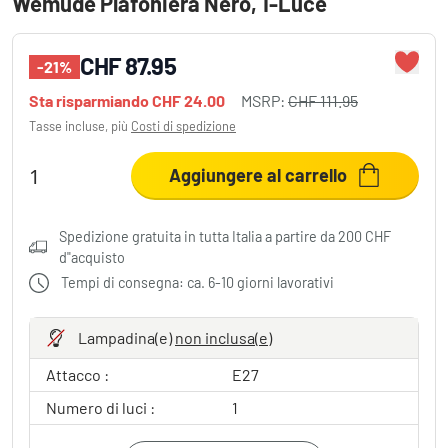
Wemude Plafoniera Nero, 1-Luce
CHF 87.95
-21%
Sta risparmiando
CHF 24.00
MSRP:
CHF 111.95
Tasse incluse, più
Costi di spedizione
Aggiungere al carrello
Spedizione gratuita in tutta Italia a partire da 200 CHF
d"acquisto
Tempi di consegna: ca. 6-10 giorni lavorativi
Lampadina(e)
non inclusa(e)
Attacco :
E27
Numero di luci :
1