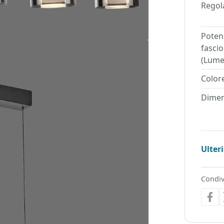
Regol
Poten
fasci
(Lum
Colore
Dimen
Ulter
Condiv