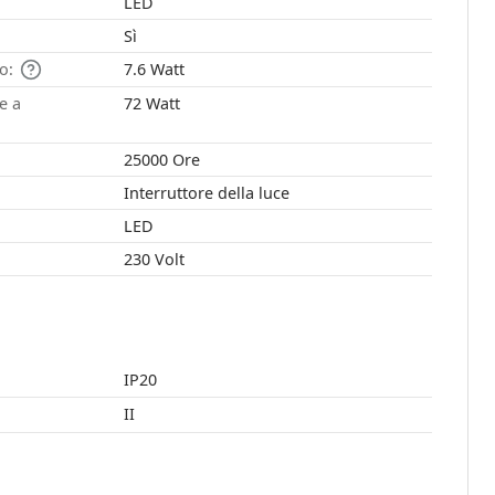
LED
Sì
o:
7.6 Watt
e a
72 Watt
25000 Ore
Interruttore della luce
LED
230 Volt
IP20
II