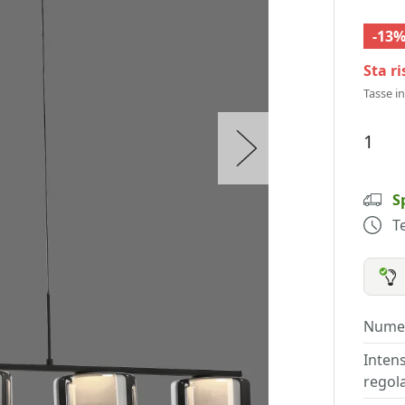
-13
Sta r
Tasse i
S
T
Numer
Intens
regola