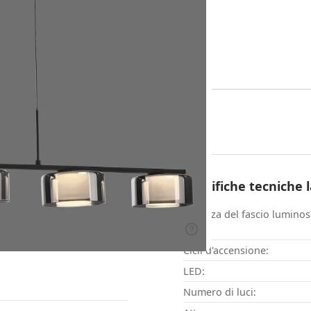
Specifiche tecniche
spensione
Potenza del fascio lumino
Cicli d'accensione:
LED:
Numero di luci: