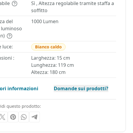
abile
Sì , Altezza regolabile tramite staffa a
soffitto
za del
1000 Lumen
o luminoso
en)
 luce:
Bianco caldo
sioni :
Larghezza: 15 cm
Lunghezza: 119 cm
Altezza: 180 cm
iori informazioni
Domande sui prodotti?
idi questo prodotto: