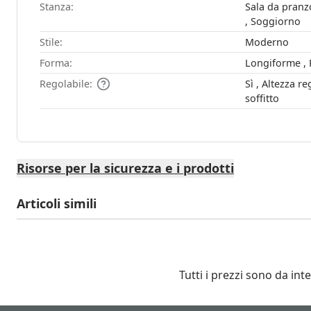
Stanza:
Sala da pranzo , Cucina , Camera da l
, Soggiorno
Stile:
Moderno
Forma:
L
Regolabile:
Sì , Altezza regolabile tramite staffa a
soffitto
Risorse per la sicurezza e i prodotti
Articoli simili
Tutti i prezzi sono da int