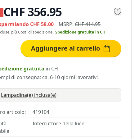
CHF 356.95
%
isparmiando
CHF 58.00
MSRP:
CHF 414.95
ncluse, più
Costi di spedizione
,
Spedizione gratuita
in CH
Aggiungere al carrello
pedizione gratuita
in CH
empi di consegna: ca. 6-10 giorni lavorativi
Lampadina(e) inclusa(e)
o articolo:
419104
ità
Interruttore della luce
bile