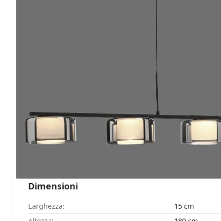
Potrebbe piacerti anche
Ulteriori informazioni
Tipo
Tipo di articolo:
Lampada a so
Dimensioni
Larghezza:
15 cm
Altezza:
180 cm