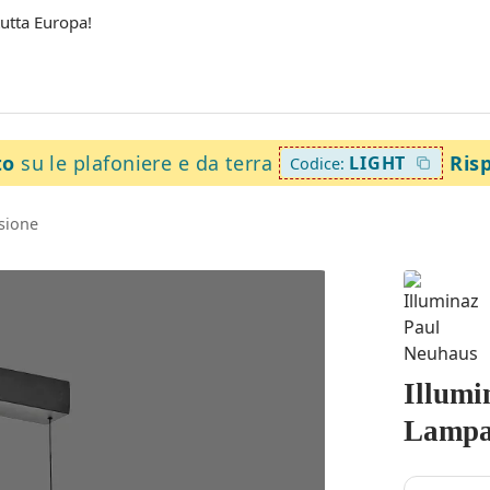
tutta Europa!
to
su le plafoniere e da terra
Ris
LIGHT
Codice:
sione
Illumi
Lampad