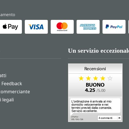
gamento
o
Un servizio eccezional
atti
e Feedback
 commerciante
 legali