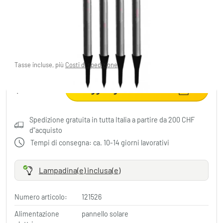
Globo SOLAR Set di lampade solari da
giardino LED Acciaio inox, 1-Luce
CHF 34.95
Tasse incluse, più
Costi di spedizione
Aggiungere al carrello
Spedizione gratuita in tutta Italia a partire da 200 CHF
d"acquisto
Tempi di consegna: ca. 10-14 giorni lavorativi
Lampadina(e) inclusa(e)
Numero articolo:
121526
Alimentazione
pannello solare