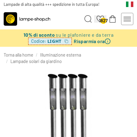
Lampade di alta qualità +++ spedizione in tutta Europa!
1827
10% di sconto
su le plafoniere e da terra
Risparmia ora
LIGHT
Codice:
Torna alla home
/
Illuminazione esterna
/
Lampade solari da giardino