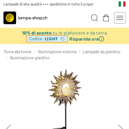
Lampade di alta qualità +++ spedizione in tutta Europa!
10% di sconto
su le plafoniere e da terra
Risparmia ora
LIGHT
Codice:
Torna alla home
/
Illuminazione esterna
/
Lampade da giardino
/
Illuminazione giardino