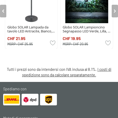
Globo SOLAR Lampada da
Globo SOLAR Lampioncino
tavolo LED Antracite, Bianco,
Segnapasso LED Verde, Lilla, 3-
1-Luce
Luci
CHF 21.95
CHF 19.95
MSRP:
CHF 25.95
MSRP:
CHF 20.95
Tutti i prezzi sono da intendersi con IVA inclusa al 8.1%.
I costi di
spedizione sono da calcolare separatamente.
Spediamo con