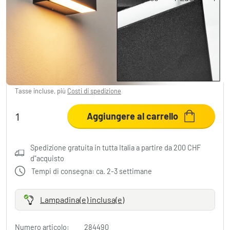
Fontanile Applique da esterno LED Nero,
Bianco, 1-Luce
CHF 138.95
Tasse incluse, più
Costi di spedizione
Aggiungere al carrello
Spedizione gratuita in tutta Italia a partire da 200 CHF
d"acquisto
Tempi di consegna: ca. 2-3 settimane
Lampadina(e) inclusa(e)
Numero articolo:
284490