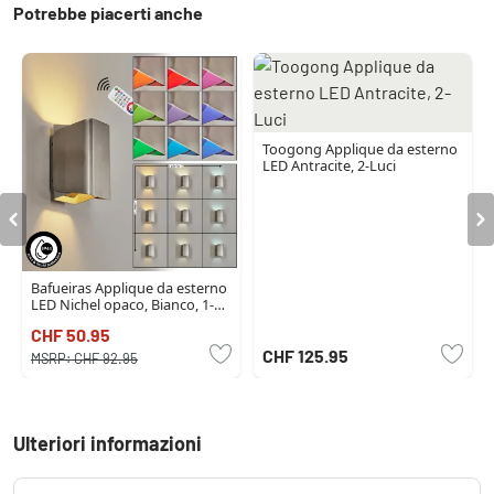
Potrebbe piacerti anche
Toogong Applique da esterno
LED Antracite, 2-Luci
Bafueiras Applique da esterno
LED Nichel opaco, Bianco, 1-
Luce, Telecomando, Cambia
CHF 50.95
colore
CHF 125.95
MSRP:
CHF 92.95
Ulteriori informazioni