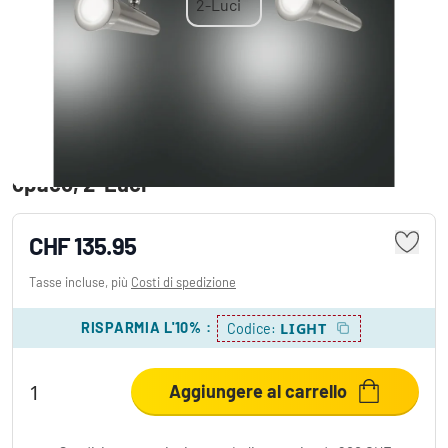
Fabas Luce Niko Plafoniera LED Nichel
opaco, 2-Luci
CHF 135.95
Tasse incluse, più
Costi di spedizione
RISPARMIA L'10%
:
LIGHT
Codice:
Aggiungere al carrello