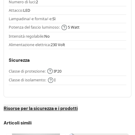
Numero di luci:
2
Attacco:
LED
Lampadina/-e fornita/-e:
Sì
Potenza del fascio luminoso:
5 Watt
Intensità regolabile:
No
Alimentazione elettrica:
230 Volt
Sicurezza
Classe di protezione:
IP20
Classe di isolamento:
I
Risorse per la sicurezza e i prodotti
Articoli simili