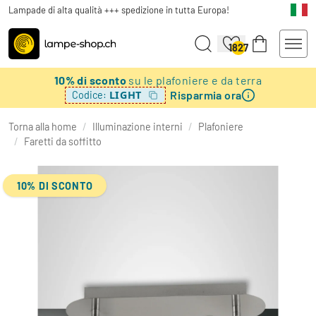
Lampade di alta qualità +++ spedizione in tutta Europa!
1827
10% di sconto
su le plafoniere e da terra
Risparmia ora
LIGHT
Codice:
Torna alla home
/
Illuminazione interni
/
Plafoniere
/
Faretti da soffitto
10% DI SCONTO