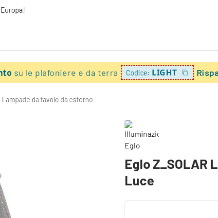
a Europa!
onto
su le plafoniere e da terra
LIGHT
Risp
Codice:
Lampade da tavolo da esterno
Eglo Z_SOLAR La
Luce