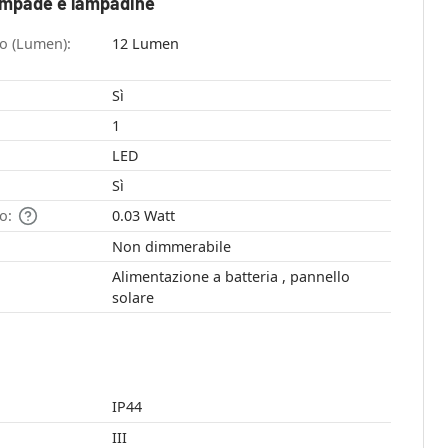
ampade e lampadine
so (Lumen):
12 Lumen
Sì
1
LED
Sì
o:
0.03 Watt
Non dimmerabile
Alimentazione a batteria , pannello
solare
IP44
III