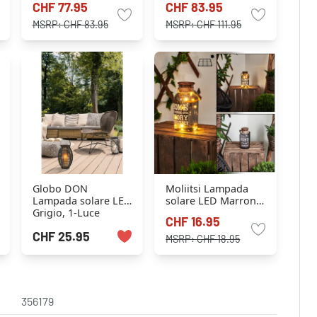
CHF 77.95
CHF 83.95
1-Luce
1-Luce
MSRP:
CHF 83.95
MSRP:
CHF 111.95
Globo DON
Moliitsi Lampada
Lampada solare LED
solare LED Marrone,
Grigio, 1-Luce
Nerofumo, 10-Luci
CHF 16.95
CHF 25.95
MSRP:
CHF 18.95
356179