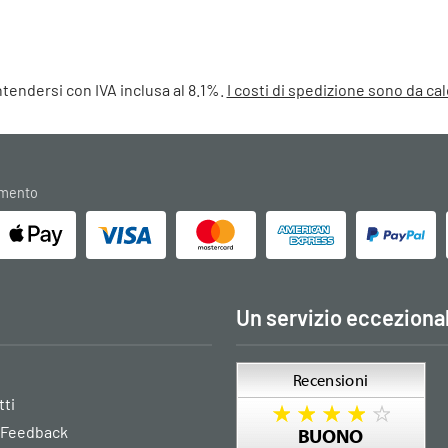
intendersi con IVA inclusa al 8.1%.
I costi di spedizione sono da c
amento
Un servizio ecceziona
tti
 Feedback