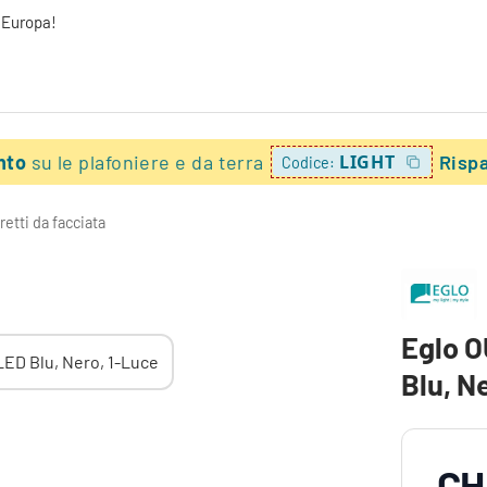
a Europa!
onto
su le plafoniere e da terra
LIGHT
Risp
Codice:
retti da facciata
Eglo O
Blu, N
CH