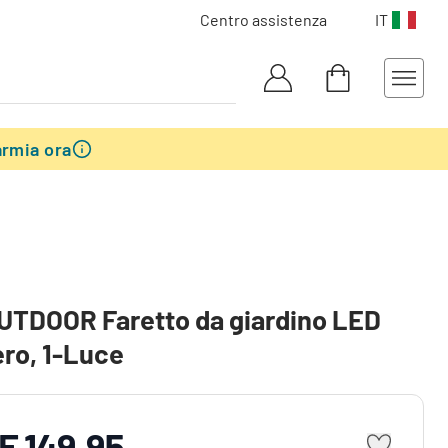
Centro assistenza
IT
armia ora
UTDOOR Faretto da giardino LED
ero, 1-Luce
F 149.95