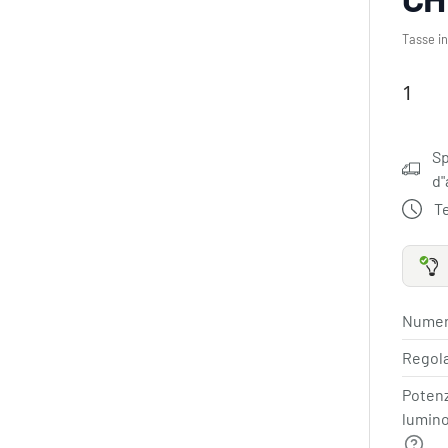
Tasse in
Sp
d"
Te
Numero
Regol
Potenz
lumin